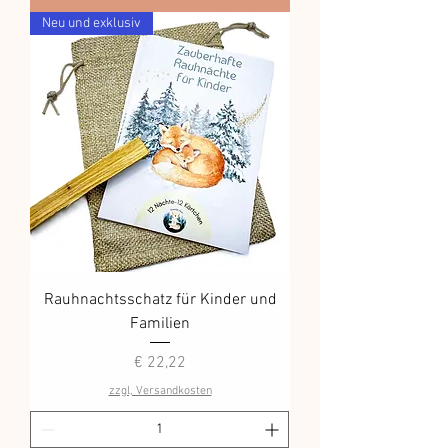
Neu und exklusiv
Rauhnachtsschatz für Kinder und
Familien
Preis
€ 22,22
zzgl, Versandkosten